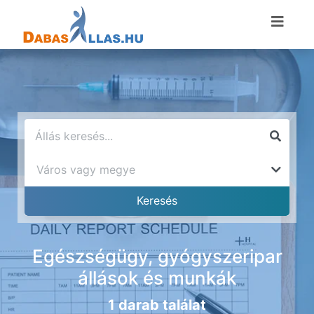
Egészségügy, gyógyszeripar
állások és munkák
1 darab találat