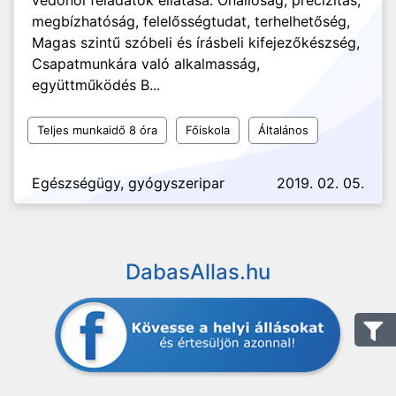
védőnői feladatok ellátása. Önállóság, precizitás,
megbízhatóság, felelősségtudat, terhelhetőség,
Magas szintű szóbeli és írásbeli kifejezőkészség,
Csapatmunkára való alkalmasság,
együttműködés B...
Teljes munkaidő 8 óra
Főiskola
Általános
Egészségügy, gyógyszeripar
2019. 02. 05.
DabasAllas.hu