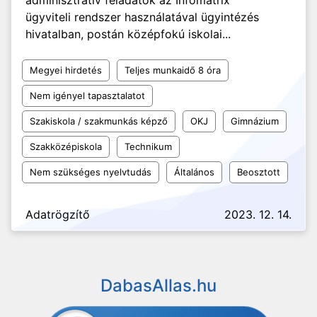
adminisztratív feladatok az Infomátrix
ügyviteli rendszer használatával ügyintézés
hivatalban, postán középfokú iskolai...
Megyei hirdetés
Teljes munkaidő 8 óra
Nem igényel tapasztalatot
Szakiskola / szakmunkás képző
OKJ
Gimnázium
Szakközépiskola
Technikum
Nem szükséges nyelvtudás
Általános
Beosztott
Adatrögzítő
2023. 12. 14.
DabasAllas.hu