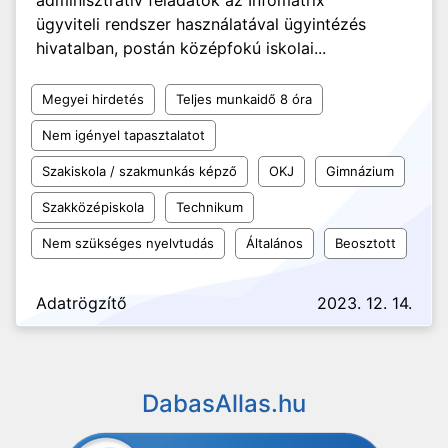
adminisztratív feladatok az Infomátrix
ügyviteli rendszer használatával ügyintézés
hivatalban, postán középfokú iskolai...
Megyei hirdetés
Teljes munkaidő 8 óra
Nem igényel tapasztalatot
Szakiskola / szakmunkás képző
OKJ
Gimnázium
Szakközépiskola
Technikum
Nem szükséges nyelvtudás
Általános
Beosztott
Adatrögzítő
2023. 12. 14.
DabasAllas.hu