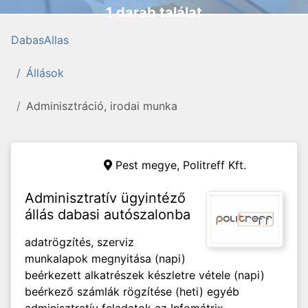
1 darab találat
DabasAllas
Állások
Adminisztráció, irodai munka
Pest megye,
Politreff Kft.
Adminisztratív ügyintéző
állás dabasi autószalonba
adatrögzítés, szerviz
munkalapok megnyitása (napi)
beérkezett alkatrészek készletre vétele (napi)
beérkező számlák rögzítése (heti) egyéb