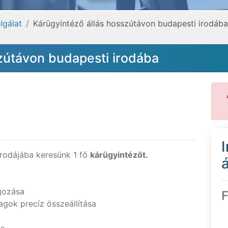
lgálat
Kárügyintéző állás hosszútávon budapesti irodába
zútávon budapesti irodába
rodájába keresünk 1 fő
kárügyintézőt.
á
gozása
F
agok precíz összeállítása