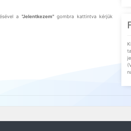
lésével a
"Jelentkezem"
gombra kattintva kérjük
K
t
j
(
n