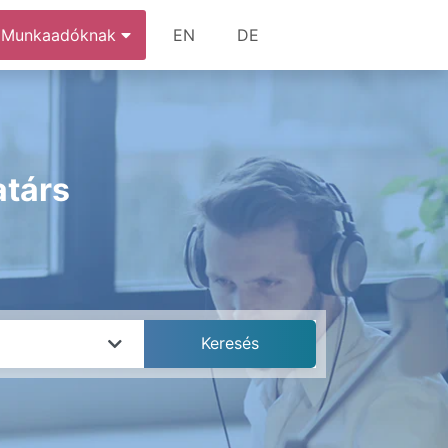
Munkaadóknak
EN
DE
atárs