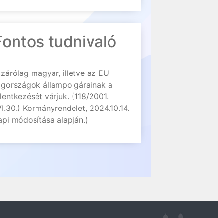
Fontos tudnivaló
izárólag magyar, illetve az EU
agországok állampolgárainak a
elentkezését várjuk. (118/2001.
VI.30.) Kormányrendelet, 2024.10.14.
api módosítása alapján.)