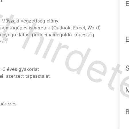
ás
E
 Műszaki végzettség előny.
számítógépes ismeretek (Outlook, Excel, Word)
lényegre látás, problémamegoldó képesség
E
zés
-3 éves gyakorlat
nél szerzett tapasztalat
 bérezés