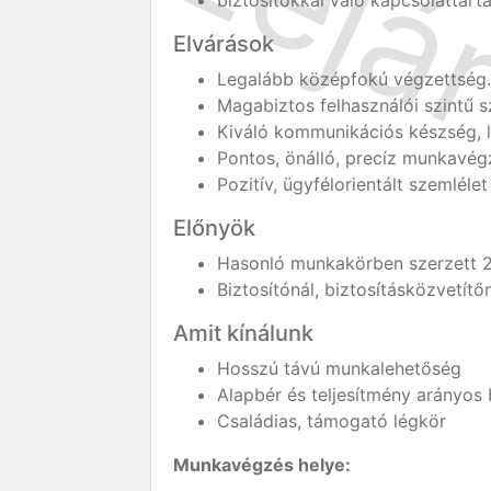
biztosítókkal való kapcsolattart
Elvárások
Legalább középfokú végzettség.
Magabiztos felhasználói szintű 
Kiváló kommunikációs készség, 
Pontos, önálló, precíz munkavég
Pozitív, ügyfélorientált szemlélet
Előnyök
Hasonló munkakörben szerzett 2
Biztosítónál, biztosításközvetítő
Amit kínálunk
Hosszú távú munkalehetőség
Alapbér és teljesítmény arányos
Családias, támogató légkör
Munkavégzés helye: