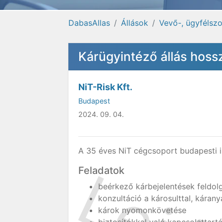
DabasAllas
Állások
Vevő-, ügyfélszo
Kárügyintéző állás hoss
NiT-Risk Kft.
Budapest
2024. 09. 04.
A 35 éves NiT cégcsoport budapesti i
Feladatok
beérkező kárbejelentések feldol
konzultáció a károsulttal, kárany
károk nyomonkövetése